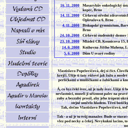
16. 11. 2000
Masarykův onkologický ústa
kopec, Brno
14. 11. 2000
Církevní střední zdravotnic
Opletalova 6, Brno
4. 11. 2000
Biskupské gymnázium, Barv
Brno
24. 10. 2000
Církevní studentský dom
23. 10. 2000
Mládež CB, Kounicova 15, 
14. 6. 2000
Knihovna Jiřího Mahena, L
5. 6. 2000
Dům U svaré rodiny
Vlastislavo Popelovičová, dej si říct. Člověk
krejčí. Ušije ti šaty růžové jak žužu a modr
perličkami a mušličkami a žabičkami a knof
Á, co bys řekl švec, už je tady švec. Ušije ti
nevlastnici, museli jí uříznout palec na prav
zuby a bezzubý prosil, aby jeho trápení ukrát
stejně umřelo hladem. Třetí botičky
Tak, slečno Vlastislavo Popelovičová, teď 
Tak - a už je tu tvůj manažer. Bude se stara
vlez pod necky a čekej. Nevykukni lacino, to
no