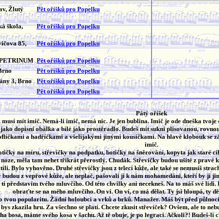
v, Žlutý
Pět oříšků pro Popelku
ká škola,
Pět oříšků pro Popelku
ičova 85,
Pět oříšků pro Popelku
ov PETRINUM
Pět oříšků pro Popelku
Brno
Pět oříšků pro Popelku
ány 3, Brno
Pět oříšků pro Popelku
Pět oříšků pro Popelku
Pátý oříšek
 musí mít imič. Nemá-li imič, nemá nic. Je jen bublina. Imič je ode dneška tvoje d
é jako dopisní obálka a bílé jako prostěradlo. Budeš mít sukni plisovanou, rovnou
líčkami a hadříčkami a všelijakými jinými kousíčkami. Na hlavě klobouk se záv
imič.
 botičky na míru, střevíčky na podpatku, botičky na šněrování, kopyta jak staré cih
é noze, měla tam nehet třikrát přerostlý. Chudák. Střevíčky budou ušité z pravé 
ili. Bylo vyhověno. Druhé střevíčky jsou z telecí kůže, ale také se nemusíš strach
 budou z vepřové kůže, ale neplač, pašovali ji k nám mohamedáni, kteří by ji jin
ti představím tvého mluvčího. Od této chvilky ani necekneš. Na to máš své lidi. K
obraťte se na mého mluvčího. On ví. On ví, co má dělat. Ty jsi hloupá, ty děl
t o tvou popularitu. Žádní holoubci a vrků a brků. Manažer. Máš být před půlnoc
 bys zkazila hru. Za všechno se platí. Chcete zkusit střevíček? Ovšem, ale to ne
ha bosa, máme svého kosa v šachu. Až tě obuje, je po legraci. Ačkoli?! Budeš-li c