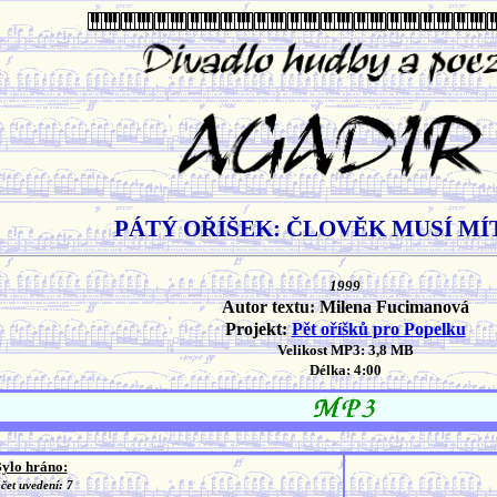
PÁTÝ OŘÍŠEK: ČLOVĚK MUSÍ MÍ
1999
Autor textu: Milena Fucimanová
Projekt:
Pět oříšků pro Popelku
Velikost MP3: 3,8 MB
Délka: 4:00
ylo hráno:
čet uvedení: 7