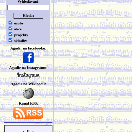
Vyhledávání:
osoby
akce
projekty
skladby
Agadir na facebooku:
Agadir na Instagramu:
Agadir na Wikipedii:
Kanál RSS: