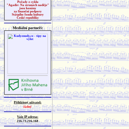
Pořady z cyklu
"Agadir: Na strunách naděje"
jsou konány
za finanční podpory
Státního fondu kultury
České republiky
Mediální partneři:
Přihlášený uživatel:
žádný
Vaše IP adresa:
216.73.216.168