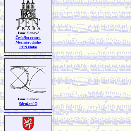
Jsme členové
Českého centra
Mezinárodního
PEN klubu
Jsme členové
Sdružení Q