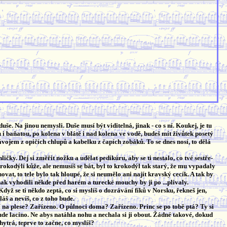
uše. Na jinou nemysli. Duše musí být viditelná, jinak - co s ní. Koukej, je tu
 i baňatou, po kolena v blátě i nad kolena ve vodě, budeš mít živůtek posetý
ojem z opičích chlupů a kabelku z čapích zobáků. To se dnes nosí, to dělá
ličky. Dej si změřit nožku a udělat pedikúru, aby se ti nestalo, co tvé sestře-
krokodýlí kůže, ale nemusíš se bát, byl to krokodýl tak starý, že mu vypadaly
ovat, to tele bylo tak hloupé, že si neumělo ani najít kravský cecík. A tak by
ak vyhodili někde před harém a turecké mouchy by ji po ...plivaly.
dyž se ti někdo zeptá, co si myslíš o dozrávání fíků v Norsku, řekneš jen,
áš a nevíš, co z toho bude.
í na plese? Zařízeno. O půlnoci doma? Zařízeno. Princ se po tobě ptá? Ty si
bude lacino. Ne abys natáhla nohu a nechala si ji obout. Žádné takové, dokud
hytrá, teprve to začne, co myslíš?