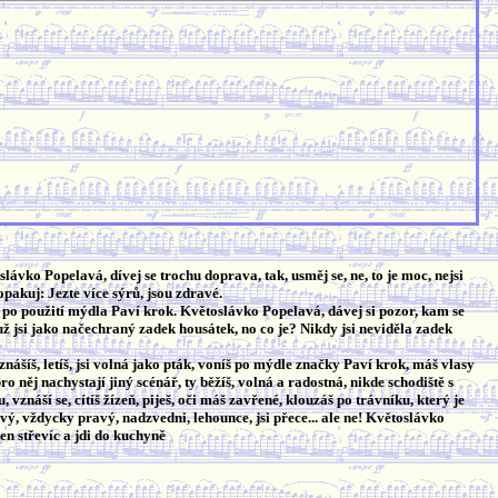
lávko Popelavá, dívej se trochu doprava, tak, usměj se, ne, to je moc, nejsi
opakuj: Jezte více sýrů, jsou zdravé.
m po použití mýdla Paví krok. Květoslávko Popelavá, dávej si pozor, kam se
 už jsi jako načechraný zadek housátek, no co je? Nikdy jsi neviděla zadek
nášíš, letíš, jsi volná jako pták, voníš po mýdle značky Paví krok, máš vlasy
pro něj nachystají jiný scénář, ty běžíš, volná a radostná, nikde schodiště s
 vznáší se, cítíš žízeň, piješ, oči máš zavřené, klouzáš po trávníku, který je
avý, vždycky pravý, nadzvedni, lehounce, jsi přece... ale ne! Květoslávko
en střevíc a jdi do kuchyně