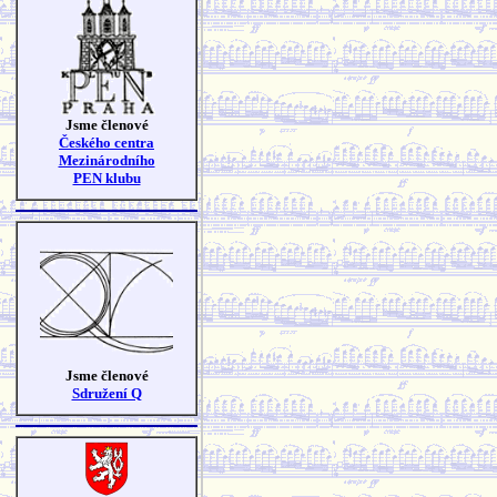
Jsme členové
Českého centra
Mezinárodního
PEN klubu
Jsme členové
Sdružení Q