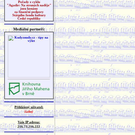
Pořady z cyklu
"Agadir: Na strunách naděje"
jsou konány
za finanční podpory
Státního fondu kultury
České republiky
Mediální partneři:
Přihlášený uživatel:
žádný
Vaše IP adresa:
216.73.216.222