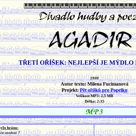
TŘETÍ OŘÍŠEK: NEJLEPŠÍ JE MÝDLO
1999
Autor textu: Milena Fucimanová
Projekt:
Pět oříšků pro Popelku
Velikost MP3: 2,5 MB
Délka: 2:35
ylo hráno:
čet uvedení: 7