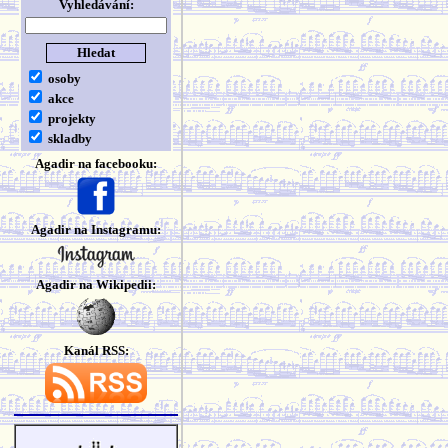
Vyhledávání:
osoby
akce
projekty
skladby
Agadir na facebooku:
Agadir na Instagramu:
Agadir na Wikipedii:
Kanál RSS: