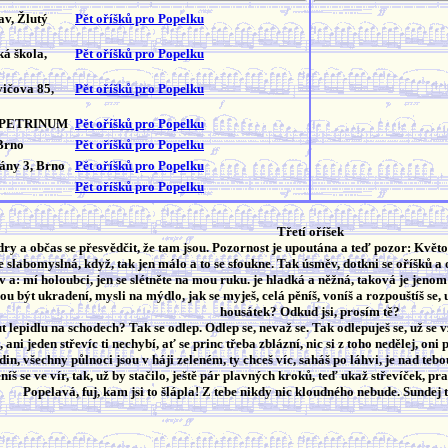
v, Žlutý
Pět oříšků pro Popelku
ká škola,
Pět oříšků pro Popelku
ičova 85,
Pět oříšků pro Popelku
ov PETRINUM
Pět oříšků pro Popelku
Brno
Pět oříšků pro Popelku
ány 3, Brno
Pět oříšků pro Popelku
Pět oříšků pro Popelku
Třetí oříšek
ry a občas se přesvědčit, že tam jsou. Pozornost je upoutána a teď pozor: Květos
e slabomyslná, když, tak jen málo a to se sfoukne. Tak úsměv, dotkni se oříšků a 
 a: mí holoubci, jen se slétněte na mou ruku. je hladká a něžná, taková je jeno
žou být ukradení, mysli na mýdlo, jak se myješ, celá pěníš, voníš a rozpouštíš se,
housátek? Odkud jsi, prosím tě?
lepidlu na schodech? Tak se odlep. Odlep se, nevaž se. Tak odlepuješ se, už se vz
ani jeden střevíc ti nechybí, ať se princ třeba zblázní, nic si z toho nedělej, oni 
in, všechny půlnoci jsou v háji zeleném, ty chceš víc, saháš po láhvi, je nad tebou,
íš se ve vír, tak, už by stačilo, ještě pár plavných kroků, teď ukaž střevíček, pr
Popelavá, fuj, kam jsi to šlápla! Z tebe nikdy nic kloudného nebude. Sundej t