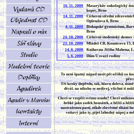
16. 11. 2000
Masarykův onkologický ústa
kopec, Brno
14. 11. 2000
Církevní střední zdravotnic
Opletalova 6, Brno
4. 11. 2000
Biskupské gymnázium, Barv
Brno
24. 10. 2000
Církevní studentský dom
23. 10. 2000
Mládež CB, Kounicova 15, 
14. 6. 2000
Knihovna Jiřího Mahena, L
5. 6. 2000
Dům U svaré rodiny
To není špatný nápad nosit pět oříšků za ňad
přec
Tři kroky dopředu, tak, hlavu doleva, úsměv
díváš. na nikoho se nedívej, všichni ti mů
Chceš se vzepřít svému osudu? Chceš uniknout 
hebké jako zadek housátek, a běžíš a běžíš, 
nastraženou pastí, nikde zlověstné tikání hod
voňavý jako ty, piješ lahodný nápoj a měn