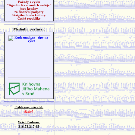
Pořady z cyklu
"Agadir: Na strunách naděje"
jsou konány
za finanční podpory
Státního fondu kultury
České republiky
Mediální partneři:
Přihlášený uživatel:
žádný
Vaše IP adresa:
216.73.217.65