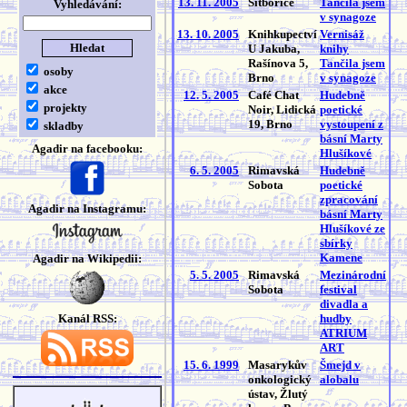
13. 11. 2005
Šitbořice
Tančila jsem
Vyhledávání:
v synagoze
13. 10. 2005
Knihkupectví
Vernisáž
U Jakuba,
knihy
Rašínova 5,
Tančila jsem
osoby
Brno
v synagoze
akce
12. 5. 2005
Café Chat
Hudebně
projekty
Noir, Lidická
poetické
19, Brno
vystoupení z
skladby
básní Marty
Agadir na facebooku:
Hlušíkové
6. 5. 2005
Rimavská
Hudebně
Sobota
poetické
zpracování
Agadir na Instagramu:
básní Marty
Hlušíkové ze
sbírky
Kamene
Agadir na Wikipedii:
5. 5. 2005
Rimavská
Mezinárodní
Sobota
festival
divadla a
Kanál RSS:
hudby
ATRIUM
ART
15. 6. 1999
Masarykův
Šmejd v
onkologický
alobalu
ústav, Žlutý