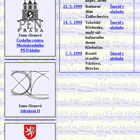
kopec, Brno
21. 5. 1999
Kulturní
Šmejd v
dům
alobalu
Židlochovice
14. 5. 1999
Valašské
Šmejd v
Klobouky,
alobalu
malý sál
Jsme členové
kulturního
Českého centra
domu
Mezinárodního
Klobučan
PEN klubu
7. 5. 1999
Kostel
Šmejd v
svatého
alobalu
Václava,
Břeclav
Jsme členové
Sdružení Q