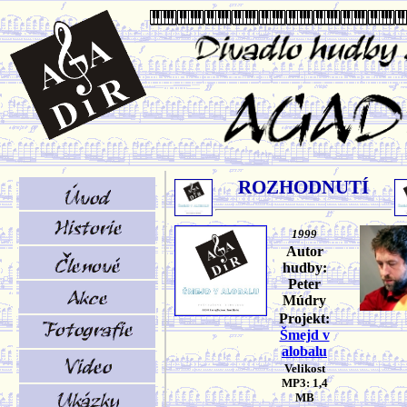
ROZHODNUTÍ
1999
Autor
hudby:
Peter
Múdry
Projekt:
Šmejd v
alobalu
Velikost
MP3: 1,4
MB