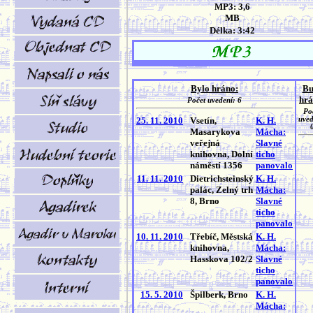
MP3: 3,6
MB
Délka: 3:42
Bylo hráno:
Bu
hrá
Počet uvedení: 6
Po
25. 11. 2010
Vsetín,
K. H.
uved
Masarykova
Mácha:
veřejná
Slavné
knihovna, Dolní
ticho
náměstí 1356
panovalo
11. 11. 2010
Dietrichsteinský
K. H.
palác, Zelný trh
Mácha:
8, Brno
Slavné
ticho
panovalo
10. 11. 2010
Třebíč, Městská
K. H.
knihovna,
Mácha:
Hasskova 102/2
Slavné
ticho
panovalo
15. 5. 2010
Špilberk, Brno
K. H.
Mácha: