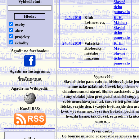
Vyhledávání:
Slavné
ticho
panovalo
4. 5. 2010
Klub
K. H.
Leitnerova,
Mácha:
osoby
Brno
Slavné
akce
ticho
projekty
panovalo
skladby
24. 4. 2010
Valašské
K. H.
Klobouky,
Mácha:
Agadir na facebooku:
městské
Slavné
muzeum
ticho
panovalo
Agadir na Instagramu:
Vypravěč:
Slavné ticho panovalo na hřbitově, jaké jen
temné úzké úžlabině, člověk kdy klesne v
Agadir na Wikipedii:
chladnou smrti náruč. Slunce zacházelo…j
stíny oblaků jdou přes pustá strniště stopy 
sobě nenechávajíce, tak časové letí přes hla
lidské, vzejde den, i vzejde květ, zajde den us
Kanál RSS:
květ, vyvstane noc, vysvitne hvězda, prchá no
hvězda hasne, tak člověk se zrodí i vkrátc
umírá…
První osoba:
Co bouřné mračno rozprostře se zpráva ta 