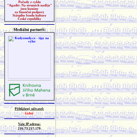
Pořady z cyklu
"Agadir: Na strunách naděje"
jsou konány
za finanční podpory
Státního fondu kultury
České republiky
Mediální partneři:
Přihlášený uživatel:
žádný
Vaše IP adresa:
216.73.217.179