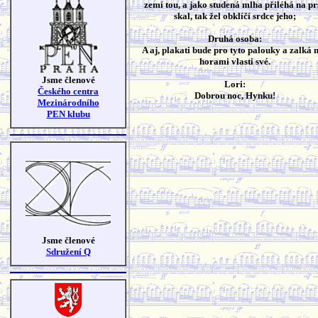
zemí tou, a jako studená mlha přiléhá na pr
skal, tak žel obklíčí srdce jeho;
Druhá osoba:
A aj, plakati bude pro tyto palouky a zalká 
horami vlasti své.
Jsme členové
Lori:
Českého centra
Dobrou noc, Hynku!
Mezinárodního
PEN klubu
Jsme členové
Sdružení Q