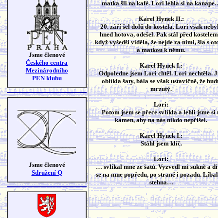
matka šli na kafé. Lori lehla si na kanape
Karel Hynek II.:
20. září šel dolů do kostela. Lori však neby
hned hotova, odešel. Pak stál před kostelem
když vyšedši viděla, že nejde za nimi, šla s o
a matkou k němu.
Jsme členové
Českého centra
Karel Hynek I.:
Mezinárodního
Odpoledne jsem Lori chtěl. Lori nechtěla. 
PEN klubu
oblíkla šaty, bála se však ustavičně, že bud
mrzutý.
Lori:
Potom jsem se přece svlíkla a lehli jsme si 
kamen, aby na nás nikdo nepřišel.
Karel Hynek I.:
Stáhl jsem klíč.
Lori:
Jsme členové
… svlíkal mne ze šatů. Vyzvedl mi sukně a dí
Sdružení Q
se na mne popředu, po straně i pozadu. Líbal
stehna…