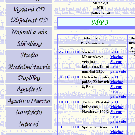
MP3: 2,9
MB
Délka: 2:59
Bylo hráno:
Bu
hrá
Počet uvedení: 6
Po
25. 11. 2010
Vsetín,
K. H.
uved
Masarykova
Mácha:
veřejná
Slavné
knihovna, Dolní
ticho
náměstí 1356
panovalo
11. 11. 2010
Dietrichsteinský
K. H.
palác, Zelný trh
Mácha:
8, Brno
Slavné
ticho
panovalo
10. 11. 2010
Třebíč, Městská
K. H.
knihovna,
Mácha:
Hasskova 102/2
Slavné
ticho
panovalo
15. 5. 2010
Špilberk, Brno
K. H.
Mácha: