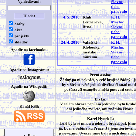
Vyhledávání:
Slavné
ticho
panovalo
4. 5. 2010
Klub
K. H.
Leitnerova,
Mácha:
osoby
Brno
Slavné
akce
ticho
projekty
panovalo
skladby
24. 4. 2010
Valašské
K. H.
Klobouky,
Mácha:
Agadir na facebooku:
městské
Slavné
muzeum
ticho
panovalo
Agadir na Instagramu:
První osoba:
Žádný po ní nekráčí, v celé krajině žádný - 
by v šírém světě jediná dívčina či snad mat
Agadir na Wikipedii:
pozůstavši osamělou měla putovati cestou
Dívka:
V celém obraze není ani jediného bytu lidské
Kanál RSS:
ani jediného zvířete, ani známka života.
Karel Hynek I.:
Lori byla se mnou u tohoto obrazu, pak jsme 
já, Lori a Sabina ku Praze. Já jsem žertoval, ž
ji nevezmu. Uvečer jsme byli u nich doma. Ot