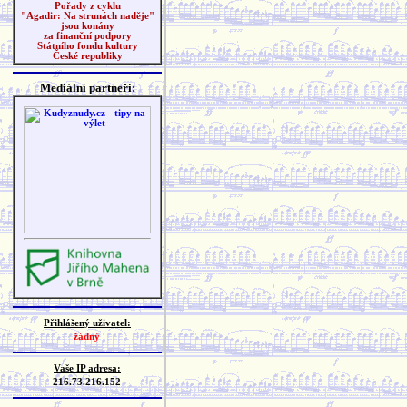
Pořady z cyklu
"Agadir: Na strunách naděje"
jsou konány
za finanční podpory
Státního fondu kultury
České republiky
Mediální partneři:
Přihlášený uživatel:
žádný
Vaše IP adresa:
216.73.216.152