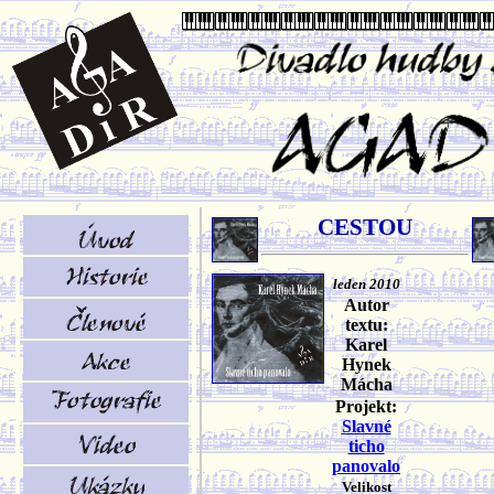
CESTOU
leden 2010
Autor
textu:
Karel
Hynek
Mácha
Projekt:
Slavné
ticho
panovalo
Velikost