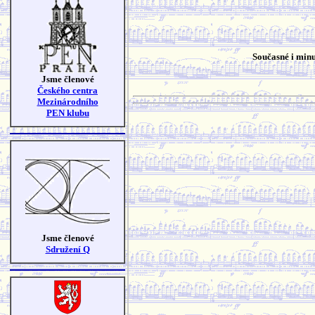
Současné i minu
Jsme členové
Českého centra
Mezinárodního
PEN klubu
Jsme členové
Sdružení Q