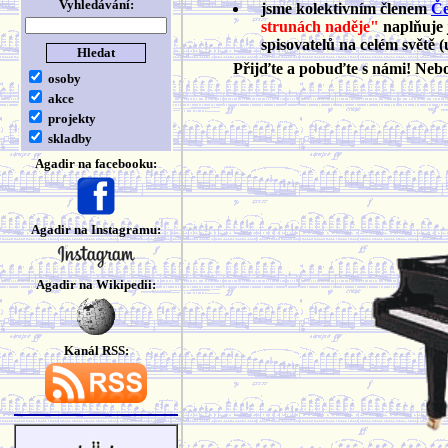
Vyhledávání:
jsme kolektivním členem
Če
strunách naděje"
naplňuje 
spisovatelů na celém světě (
Přijďte a pobuďte s námi! Ne
osoby
akce
projekty
skladby
Agadir na facebooku:
Agadir na Instagramu:
Agadir na Wikipedii:
Kanál RSS: