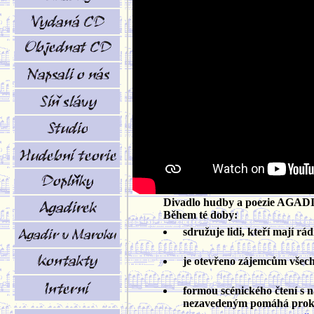
Divadlo hudby a poezie AGADIR 
Během té doby:
sdružuje lidi, kteří mají rá
je otevřeno zájemcům všech pr
formou scénického čtení s
nezavedeným pomáhá prokluba