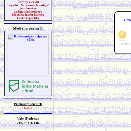
Pořady z cyklu
"Agadir: Na strunách naděje"
jsou konány
za finanční podpory
Státního fondu kultury
České republiky
Mediální partneři:
Přihlášený uživatel:
žádný
Vaše IP adresa:
216.73.216.146