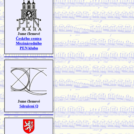
Jsme členové
Českého centra
Mezinárodního
PEN klubu
Jsme členové
Sdružení Q