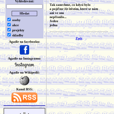
Vyhledávání:
Tak zanechme, co kdysi bylo
a pojďme žít štěstím, které se nám
ani ve snu
nepřisnilo...
osoby
Jeden
akce
jedna
projekty
skladby
Zpět
Agadir na facebooku:
Agadir na Instagramu:
Agadir na Wikipedii:
Kanál RSS: