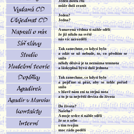
Jeden dotek rtů
může duši zranit
Jeden?
Jedna?
A unavená vědma ti náhle sdělí
že již nikdo na světě
nás víc nerozdělí
Tak zanechme, co kdysi bylo
a zdát se už nebude, to, co předtím se
snilo
někdy děsivá je ta neznáma temnota
a láskyplná bývá duší jednota
Tak zanechme, co kdysi bylo
a pojďme si přát, aby se tohle pořád
snilo
v hlavě nám zní ta stejná nota
a to je ta největší deviza do života
Do života?
Našeho?
A moje srdce ti náhle sdělí
že se o sebe
s tím tvojím
moc rádo podělí