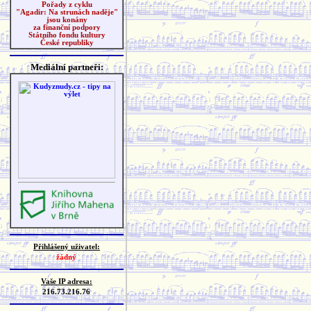
Pořady z cyklu
"Agadir: Na strunách naděje"
jsou konány
za finanční podpory
Státního fondu kultury
České republiky
Mediální partneři:
Přihlášený uživatel:
žádný
Vaše IP adresa:
216.73.216.76