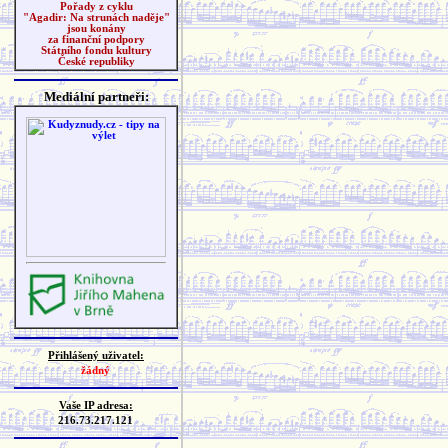
Pořady z cyklu
"Agadir: Na strunách naděje"
jsou konány
za finanční podpory
Státního fondu kultury
České republiky
Mediální partneři:
Přihlášený uživatel:
žádný
Vaše IP adresa:
216.73.217.121