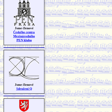
Jsme členové
Českého centra
Mezinárodního
PEN klubu
Jsme členové
Sdružení Q