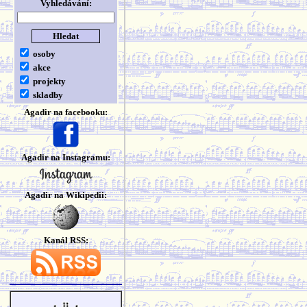
Vyhledávání:
osoby
akce
projekty
skladby
Agadir na facebooku:
Agadir na Instagramu:
Agadir na Wikipedii:
Kanál RSS: