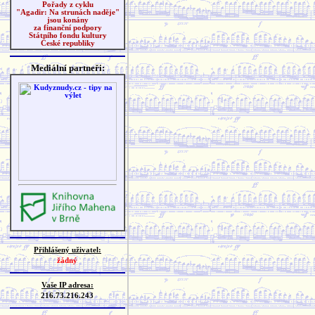
Pořady z cyklu
"Agadir: Na strunách naděje"
jsou konány
za finanční podpory
Státního fondu kultury
České republiky
Mediální partneři:
Přihlášený uživatel:
žádný
Vaše IP adresa:
216.73.216.243