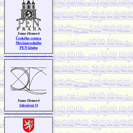
Jsme členové
Českého centra
Mezinárodního
PEN klubu
Jsme členové
Sdružení Q