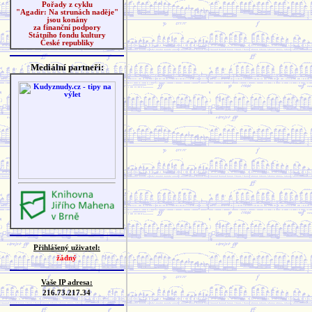
Pořady z cyklu
"Agadir: Na strunách naděje"
jsou konány
za finanční podpory
Státního fondu kultury
České republiky
Mediální partneři:
Přihlášený uživatel:
žádný
Vaše IP adresa:
216.73.217.34