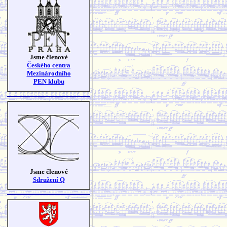
Jsme členové
Českého centra
Mezinárodního
PEN klubu
Jsme členové
Sdružení Q