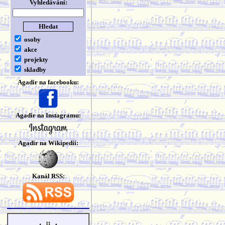
Vyhledávání:
osoby
akce
projekty
skladby
Agadir na facebooku:
Agadir na Instagramu:
Agadir na Wikipedii:
Kanál RSS: