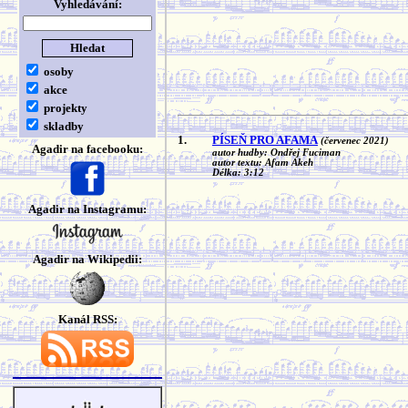
Vyhledávání:
osoby
akce
projekty
skladby
1.
PÍSEŇ PRO AFAMA
(červenec 2021)
Agadir na facebooku:
autor hudby: Ondřej Fuciman
autor textu: Afam Akeh
Délka: 3:12
Agadir na Instagramu:
Agadir na Wikipedii:
Kanál RSS: