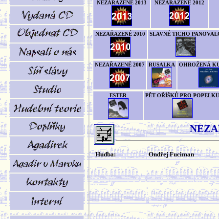
NEZAŘAZENÉ 2013
NEZAŘAZENÉ 2012
NEZAŘAZENÉ 2010
SLAVNÉ TICHO PANOVAL
NEZAŘAZENÉ 2007
RUSALKA
OHROŽENÁ K
ESTER
PĚT OŘÍŠKŮ PRO POPELK
NEZA
Hudba:
Ondřej Fuciman