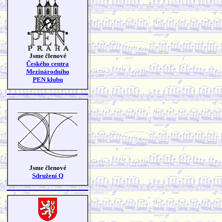
Jsme členové
Českého centra
Mezinárodního
PEN klubu
Jsme členové
Sdružení Q