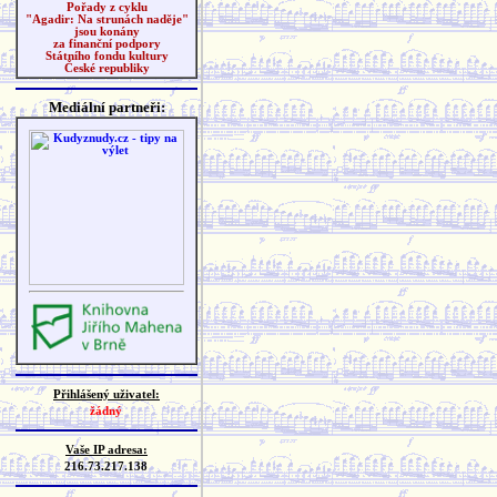
Pořady z cyklu
"Agadir: Na strunách naděje"
jsou konány
za finanční podpory
Státního fondu kultury
České republiky
Mediální partneři:
Přihlášený uživatel:
žádný
Vaše IP adresa:
216.73.217.138