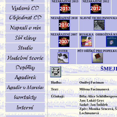
NEZAŘAZENÉ 2013
NEZAŘAZENÉ 2012
NEZAŘAZENÉ 2010
SLAVNÉ TICHO PANOVAL
NEZAŘAZENÉ 2007
RUSALKA
OHROŽENÁ K
ESTER
PĚT OŘÍŠKŮ PRO POPELK
ŠMEJ
Hudba:
Ondřej Fuciman
Text:
Milena Fucimanová
Účinkují:
Běla: Alice Schildberger
Jan: Lukáš Gryc
Sadař: Jan Šuškleb
Zpěv: Monika Srncová, 
Lochmanová