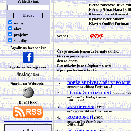
Vyhledávání:
Flétna zobcová: Jitka Mi
Flétna příčná: Hana Dal
Klávesy: Karel Kovařík
Kytara: Peter Múdry
osoby
Klavír: Ondřej Fuciman
akce
projekty
Scénář:
skladby
Agadir na facebooku:
Čas je možná jenom začernalé sklíčko,
kterým pozorujeme
den za dnem.
Pro někoho je to střepina v trávě
Agadir na Instagramu:
a pro jiného míra kroků.
1.
DOBŘE SE DÍVEJ A DĚLEJ PO MNĚ
Agadir na Wikipedii:
autor textu: Milena Fucimanová
2.
LÍSTEK ŽLUTOZELENÝ
(prosinec 19
autor hudby: Ondřej Fuciman
Délka: 5:04
Kanál RSS:
3.
VÝSTUP PRVNÍ
(1999)
autor textu: Milena Fucimanová
4.
ROZHODNUTÍ
(1999)
autor hudby: Peter Múdry
Délka: 1:28