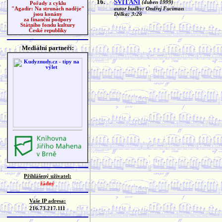
16.
SVÍTÁNÍ
(duben 1999)
Pořady z cyklu
autor hudby: Ondřej Fuciman
"Agadir: Na strunách naděje"
Délka: 3:26
jsou konány
za finanční podpory
Státního fondu kultury
České republiky
Mediální partneři:
Přihlášený uživatel:
žádný
Vaše IP adresa:
216.73.217.111