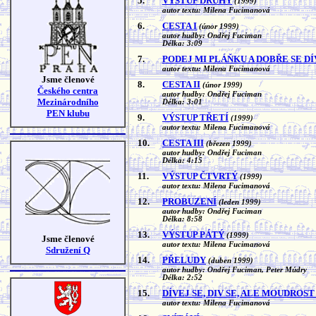
5.
VÝSTUP DRUHÝ
(1999)
autor textu: Milena Fucimanová
6.
CESTA I
(únor 1999)
autor hudby: Ondřej Fuciman
Délka: 3:09
7.
PODEJ MI PLÁŇKU A DOBŘE SE DÍ
autor textu: Milena Fucimanová
Jsme členové
8.
CESTA II
(únor 1999)
Českého centra
autor hudby: Ondřej Fuciman
Mezinárodního
Délka: 3:01
PEN klubu
9.
VÝSTUP TŘETÍ
(1999)
autor textu: Milena Fucimanová
10.
CESTA III
(březen 1999)
autor hudby: Ondřej Fuciman
Délka: 4:15
11.
VÝSTUP ČTVRTÝ
(1999)
autor textu: Milena Fucimanová
12.
PROBUZENÍ
(leden 1999)
autor hudby: Ondřej Fuciman
Délka: 8:58
13.
VÝSTUP PÁTÝ
(1999)
Jsme členové
autor textu: Milena Fucimanová
Sdružení Q
14.
PŘELUDY
(duben 1999)
autor hudby: Ondřej Fuciman, Peter Múdry
Délka: 2:52
15.
DÍVEJ SE, DIV SE, ALE MOUDROST
autor textu: Milena Fucimanová