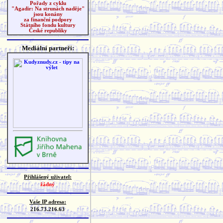
Pořady z cyklu
"Agadir: Na strunách naděje"
jsou konány
za finanční podpory
Státního fondu kultury
České republiky
Mediální partneři:
Přihlášený uživatel:
žádný
Vaše IP adresa:
216.73.216.63