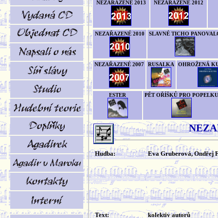
NEZAŘAZENÉ 2013
NEZAŘAZENÉ 2012
NEZAŘAZENÉ 2010
SLAVNÉ TICHO PANOVAL
NEZAŘAZENÉ 2007
RUSALKA
OHROŽENÁ K
ESTER
PĚT OŘÍŠKŮ PRO POPELK
NEZA
Hudba:
Eva Gruberová, Ondřej 
Text:
kolektiv autorů