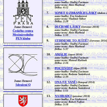
autor hudby: Ondřej Fuciman
autor textu: Alois Marhoul
Délka: 4:12
7.
SONET O ZBRANÍCH LÁSKY
(duben 
autor hudby: Eva Gruberová
autor textu: Vladimír Stibor
Délka: 2:28
8.
DUCH MÉ LÁSKY
Jsme členové
(červenec 2014)
autor hudby: Ondřej Fuciman
Českého centra
autor textu: Alois Marhoul
Mezinárodního
Délka: 1:59
PEN klubu
9.
STIHNEME TO JEŠTĚ?
(červenec 2014
autor hudby: Ondřej Fuciman
autor textu: Alois Marhoul
Délka: 5:37
10.
AMÁLIE
(srpen 2014)
autor hudby: Ondřej Fuciman
autor textu: Matouš Hořínek
Délka: 2:16
11.
POCTIVOST
(říjen 2014)
autor hudby: Ondřej Fuciman
autor textu: Radana Šatánková
Délka: 2:39
Jsme členové
12.
ONA (VE VANĚ)
(listopad 2014)
Sdružení Q
autor hudby: Ondřej Fuciman
autor textu: Radana Šatánková
Délka: 1:51
13.
NA HRADCI
(prosinec 2014)
autor hudby: Eva Gruberová
autor textu: Robert Fajkus
Délka: 3:18