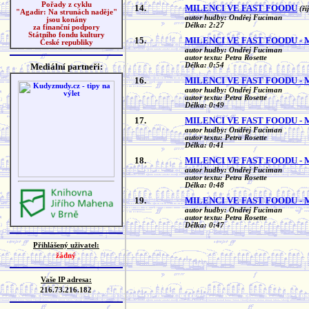
Pořady z cyklu
14.
MILENCI VE FAST FOODU
(ří
"Agadir: Na strunách naděje"
autor hudby: Ondřej Fuciman
jsou konány
Délka: 2:27
za finanční podpory
Státního fondu kultury
15.
MILENCI VE FAST FOODU - 
České republiky
autor hudby: Ondřej Fuciman
autor textu: Petra Rosette
Mediální partneři:
Délka: 0:54
16.
MILENCI VE FAST FOODU - 
autor hudby: Ondřej Fuciman
autor textu: Petra Rosette
Délka: 0:49
17.
MILENCI VE FAST FOODU - M
autor hudby: Ondřej Fuciman
autor textu: Petra Rosette
Délka: 0:41
18.
MILENCI VE FAST FOODU - 
autor hudby: Ondřej Fuciman
autor textu: Petra Rosette
Délka: 0:48
19.
MILENCI VE FAST FOODU - 
autor hudby: Ondřej Fuciman
autor textu: Petra Rosette
Délka: 0:47
Přihlášený uživatel:
žádný
Vaše IP adresa:
216.73.216.182