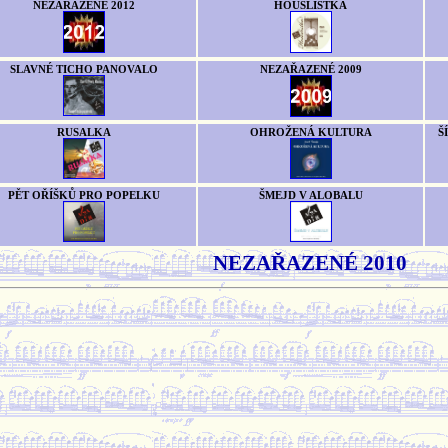
NEZAŘAZENÉ 2012
HOUSLISTKA
SLAVNÉ TICHO PANOVALO
NEZAŘAZENÉ 2009
RUSALKA
OHROŽENÁ KULTURA
Š
PĚT OŘÍŠKŮ PRO POPELKU
ŠMEJD V ALOBALU
NEZAŘAZENÉ 2010