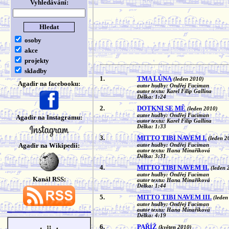
Vyhledávání:
osoby
akce
projekty
skladby
1.
TMA LŮNA
(leden 2010)
Agadir na facebooku:
autor hudby: Ondřej Fuciman
autor textu: Karel Filip Gallina
Délka: 1:24
2.
DOTKNI SE MĚ
(leden 2010)
autor hudby: Ondřej Fuciman
Agadir na Instagramu:
autor textu: Karel Filip Gallina
Délka: 1:33
3.
MITTO TIBI NAVEM I.
(leden 2
Agadir na Wikipedii:
autor hudby: Ondřej Fuciman
autor textu: Hana Minaříková
Délka: 3:31
4.
MITTO TIBI NAVEM II.
(leden 
autor hudby: Ondřej Fuciman
Kanál RSS:
autor textu: Hana Minaříková
Délka: 1:44
5.
MITTO TIBI NAVEM III.
(leden
autor hudby: Ondřej Fuciman
autor textu: Hana Minaříková
Délka: 4:19
6.
PAŘÍŽ
(květen 2010)