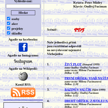
Vyhledávání:
Kytara: Peter Múdry
Klavír: Ondřej Fuciman
osoby
akce
projekty
Scénář:
skladby
Agadir na facebooku:
Naše jednotlivá přání
jsou roztříštěné odpovědi
na nevyslovené tajemství
Všehojádra
Agadir na Instagramu:
1.
ŽIVÝ PLOT
(listopad 1999)
autor hudby: Ondřej Fuciman
Agadir na Wikipedii:
autor textu: Milena Fucimanová
Délka: 1:18
2.
PRVNÍ OŘÍŠEK: VSAĎ NA ŠŤ
autor textu: Milena Fucimanová
Kanál RSS:
Délka: 2:30
3.
BAZINŮV VALČÍK
(říjen 1999)
autor hudby: Ondřej Fuciman
Délka: 1:12
4.
DRUHÝ OŘÍŠEK: ZAVOLEJ 
autor textu: Milena Fucimanová
Délka: 3:17