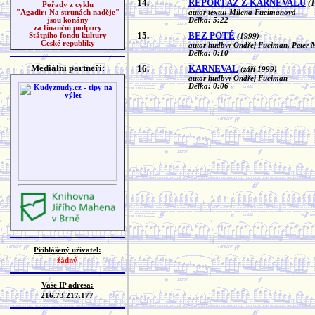
14.
REPORTÁŽ Z KARNEVALU
(
Pořady z cyklu
autor textu: Milena Fucimanová
"Agadir: Na strunách naděje"
Délka: 5:22
jsou konány
za finanční podpory
15.
BEZ POTÉ
Státního fondu kultury
(1999)
České republiky
autor hudby: Ondřej Fuciman, Peter 
Délka: 0:10
Mediální partneři:
16.
KARNEVAL
(září 1999)
autor hudby: Ondřej Fuciman
Délka: 0:06
Přihlášený uživatel:
žádný
Vaše IP adresa:
216.73.217.177