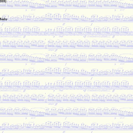
1999)
Múdry