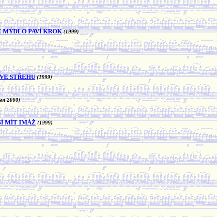
JE MÝDLO PAVÍ KROK
(1999)
 VE STŘEHU
(1999)
zen 2000)
Í MÍT IMÁŽ
(1999)
)