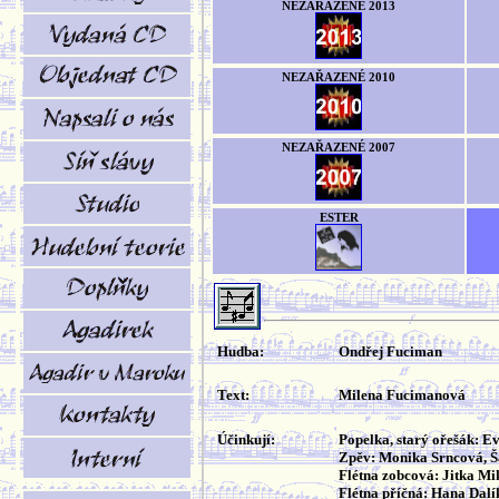
NEZAŘAZENÉ 2013
NEZAŘAZENÉ 2010
NEZAŘAZENÉ 2007
ESTER
Hudba:
Ondřej Fuciman
Text:
Milena Fucimanová
Účinkují:
Popelka, starý ořešák: E
Zpěv: Monika Srncová, 
Flétna zobcová: Jitka Mi
Flétna příčná: Hana Dal