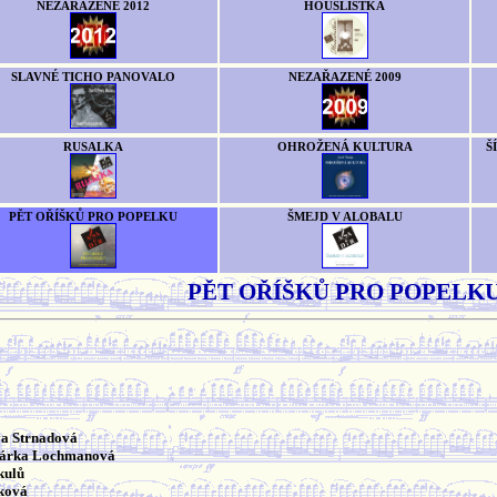
NEZAŘAZENÉ 2012
HOUSLISTKA
SLAVNÉ TICHO PANOVALO
NEZAŘAZENÉ 2009
RUSALKA
OHROŽENÁ KULTURA
Š
PĚT OŘÍŠKŮ PRO POPELKU
ŠMEJD V ALOBALU
PĚT OŘÍŠKŮ PRO POPELK
va Strnadová
Šárka Lochmanová
kulů
íková