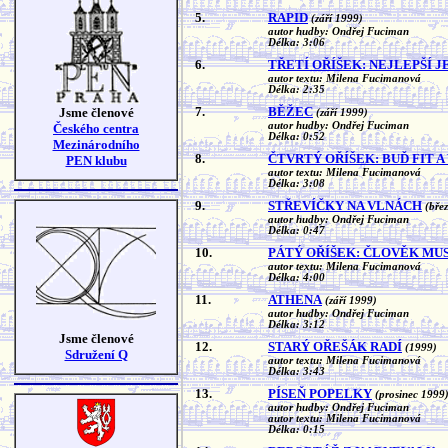
5.
RAPID
(září 1999)
autor hudby: Ondřej Fuciman
Délka: 3:06
6.
TŘETÍ OŘÍŠEK: NEJLEPŠÍ 
autor textu: Milena Fucimanová
Délka: 2:35
7.
BĚŽEC
Jsme členové
(září 1999)
autor hudby: Ondřej Fuciman
Českého centra
Délka: 0:52
Mezinárodního
8.
ČTVRTÝ OŘÍŠEK: BUĎ FIT A
PEN klubu
autor textu: Milena Fucimanová
Délka: 3:08
9.
STŘEVÍČKY NA VLNÁCH
(bře
autor hudby: Ondřej Fuciman
Délka: 0:47
10.
PÁTÝ OŘÍŠEK: ČLOVĚK MUS
autor textu: Milena Fucimanová
Délka: 4:00
11.
ATHENA
(září 1999)
autor hudby: Ondřej Fuciman
Délka: 3:12
Jsme členové
12.
STARÝ OŘEŠÁK RADÍ
(1999)
Sdružení Q
autor textu: Milena Fucimanová
Délka: 3:43
13.
PÍSEŇ POPELKY
(prosinec 1999
autor hudby: Ondřej Fuciman
autor textu: Milena Fucimanová
Délka: 0:15