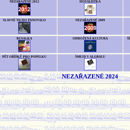
NEZAŘAZENÉ 2012
HOUSLISTKA
SLAVNÉ TICHO PANOVALO
NEZAŘAZENÉ 2009
RUSALKA
OHROŽENÁ KULTURA
Š
PĚT OŘÍŠKŮ PRO POPELKU
ŠMEJD V ALOBALU
NEZAŘAZENÉ 2024