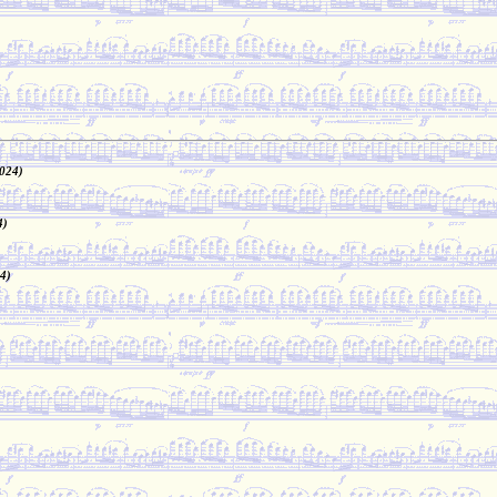
024)
4)
4)