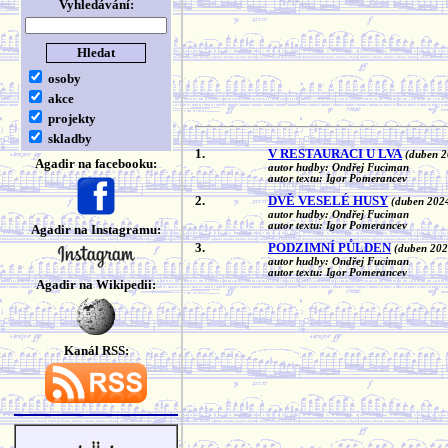
Vyhledávání:
osoby
akce
projekty
skladby
1.
V RESTAURACI U LVA
(duben 2
Agadir na facebooku:
autor hudby: Ondřej Fuciman
autor textu: Igor Pomerancev
2.
DVĚ VESELÉ HUSY
(duben 202
autor hudby: Ondřej Fuciman
autor textu: Igor Pomerancev
Agadir na Instagramu:
3.
PODZIMNÍ PŮLDEN
(duben 202
autor hudby: Ondřej Fuciman
autor textu: Igor Pomerancev
Agadir na Wikipedii:
Kanál RSS: