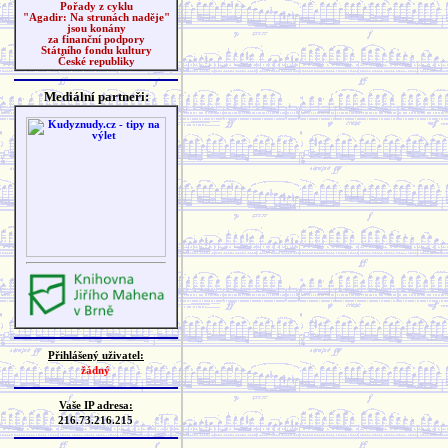
Pořady z cyklu
"Agadir: Na strunách naděje"
jsou konány
za finanční podpory
Státního fondu kultury
České republiky
Mediální partneři:
Přihlášený uživatel:
žádný
Vaše IP adresa:
216.73.216.215