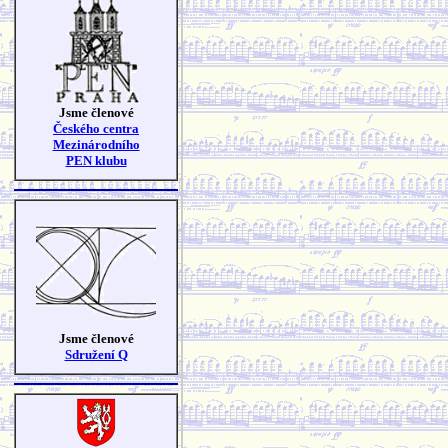
Jsme členové
Českého centra
Mezinárodního
PEN klubu
Jsme členové
Sdružení Q