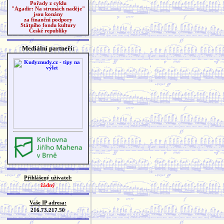
Pořady z cyklu
"Agadir: Na strunách naděje"
jsou konány
za finanční podpory
Státního fondu kultury
České republiky
Mediální partneři:
Přihlášený uživatel:
žádný
Vaše IP adresa:
216.73.217.50