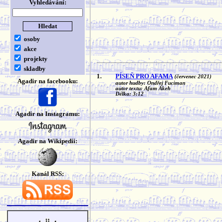
Vyhledávání:
osoby
akce
projekty
skladby
1.
PÍSEŇ PRO AFAMA
(červenec 2021)
Agadir na facebooku:
autor hudby: Ondřej Fuciman
autor textu: Afam Akeh
Délka: 3:12
Agadir na Instagramu:
Agadir na Wikipedii:
Kanál RSS: