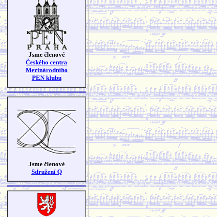
Jsme členové
Českého centra
Mezinárodního
PEN klubu
Jsme členové
Sdružení Q