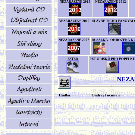
NEZAŘAZENÉ 2013
NEZAŘAZENÉ 2012
NEZAŘAZENÉ 2010
SLAVNÉ TICHO PANOVAL
NEZAŘAZENÉ 2007
RUSALKA
OHROŽENÁ K
ESTER
PĚT OŘÍŠKŮ PRO POPELK
NEZA
Hudba:
Ondřej Fuciman