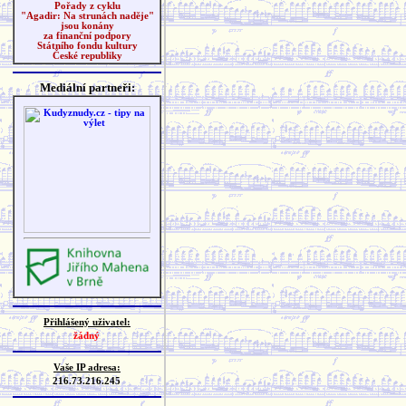
Pořady z cyklu
"Agadir: Na strunách naděje"
jsou konány
za finanční podpory
Státního fondu kultury
České republiky
Mediální partneři:
Přihlášený uživatel:
žádný
Vaše IP adresa:
216.73.216.245