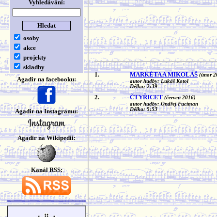
Vyhledávání:
osoby
akce
projekty
skladby
1.
MARKÉTA A MIKOLÁŠ
(únor 2
Agadir na facebooku:
autor hudby: Lukáš Kotol
Délka: 2:39
2.
ČTYŘICET
(červen 2016)
autor hudby: Ondřej Fuciman
Délka: 5:53
Agadir na Instagramu:
Agadir na Wikipedii:
Kanál RSS: