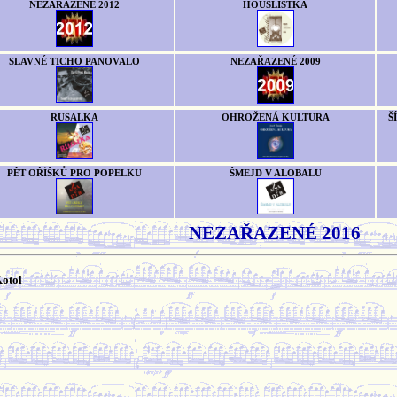
NEZAŘAZENÉ 2012
HOUSLISTKA
SLAVNÉ TICHO PANOVALO
NEZAŘAZENÉ 2009
RUSALKA
OHROŽENÁ KULTURA
Š
PĚT OŘÍŠKŮ PRO POPELKU
ŠMEJD V ALOBALU
NEZAŘAZENÉ 2016
otol