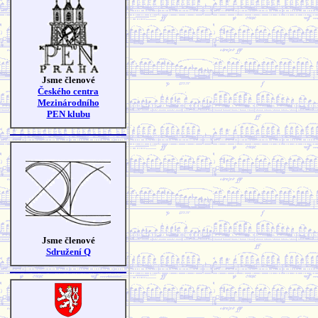
Jsme členové
Českého centra
Mezinárodního
PEN klubu
Jsme členové
Sdružení Q