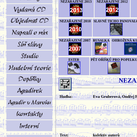
NEZAŘAZENÉ 2013
NEZAŘAZENÉ 2012
NEZAŘAZENÉ 2010
SLAVNÉ TICHO PANOVAL
NEZAŘAZENÉ 2007
RUSALKA
OHROŽENÁ K
ESTER
PĚT OŘÍŠKŮ PRO POPELK
NEZA
Hudba:
Eva Gruberová, Ondřej 
Text:
kolektiv autorů