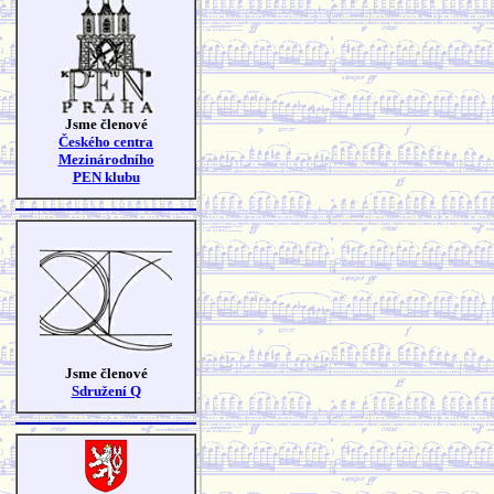
Jsme členové
Českého centra
Mezinárodního
PEN klubu
Jsme členové
Sdružení Q