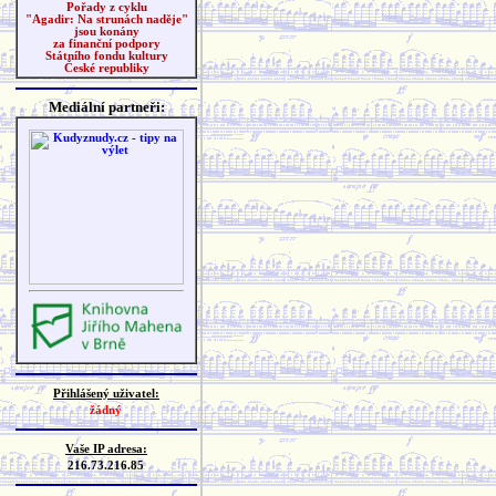
Pořady z cyklu
"Agadir: Na strunách naděje"
jsou konány
za finanční podpory
Státního fondu kultury
České republiky
Mediální partneři:
Přihlášený uživatel:
žádný
Vaše IP adresa:
216.73.216.85