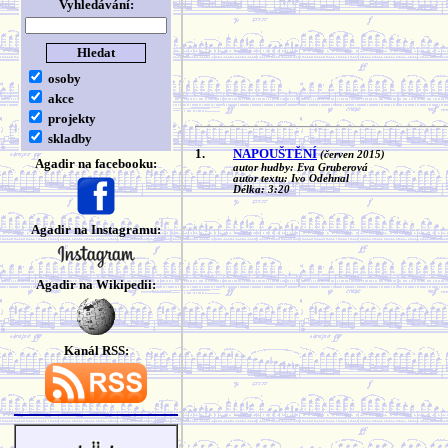
Vyhledávání:
osoby
akce
projekty
skladby
1.
NAPOUŠTĚNÍ
(červen 2015)
Agadir na facebooku:
autor hudby: Eva Gruberová
autor textu: Ivo Odehnal
Délka: 3:20
Agadir na Instagramu:
Agadir na Wikipedii:
Kanál RSS: