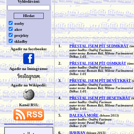
Vyhledávání:
osoby
akce
projekty
skladby
1.
PŘESTAL JSEM PÍT SEDMKRÁT
(ú
Agadir na facebooku:
autor hudby: Ondřej Fuciman
autor textu: Roman Ráž, Milena Fucimanová
Délka: 1:01
2.
PŘESTAL JSEM PÍT OSMKRÁT
(úno
autor hudby: Ondřej Fuciman
Agadir na Instagramu:
autor textu: Roman Ráž, Milena Fucimanová
Délka: 1:01
3.
PŘESTAL JSEM PÍT DEVĚTKRÁT
(
Agadir na Wikipedii:
autor hudby: Ondřej Fuciman
autor textu: Roman Ráž, Milena Fucimanová
Délka: 1:01
4.
PŘESTAL JSEM PÍT DESETKRÁT
(
autor hudby: Ondřej Fuciman
Kanál RSS:
autor textu: Roman Ráž, Milena Fucimanová
Délka: 1:01
5.
DALEKÁ MOŘE
(březen 2013)
autor hudby: Ondřej Fuciman
autor textu: Pavel Weigel
Délka: 2:26
6.
HAVRAN
(březen 2013)