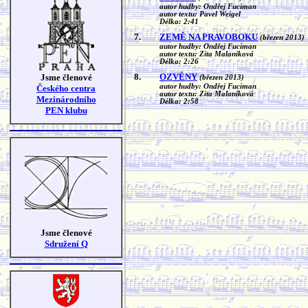
autor hudby: Ondřej Fuciman
autor textu: Pavel Weigel
Délka: 2:41
7.
ZEMĚ NA PRAVOBOKU
(březen 2013)
autor hudby: Ondřej Fuciman
autor textu: Zita Malaníková
Délka: 2:26
8.
OZVĚNY
Jsme členové
(březen 2013)
autor hudby: Ondřej Fuciman
Českého centra
autor textu: Zita Malaníková
Mezinárodního
Délka: 2:58
PEN klubu
Jsme členové
Sdružení Q