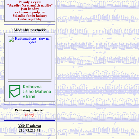
Pořady z cyklu
"Agadir: Na strunách naděje"
jsou konány
za finanční podpory
Státního fondu kultury
České republiky
Mediální partneři:
Přihlášený uživatel:
žádný
Vaše IP adresa:
216.73.216.41