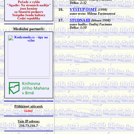
Pořady z cyklu
Délka: 2:32
"Agadir: Na strunách naděje"
jsou konány
16.
VÝSTUP OSMÝ
(1998)
za finanční podpory
autor textu: Milena Fucimanová
Státního fondu kultury
České republiky
17.
STUDNA III
(březen 1998)
autor hudby: Ondřej Fuciman
Délka: 1:50
Mediální partneři:
Přihlášený uživatel:
žádný
Vaše IP adresa:
216.73.216.7