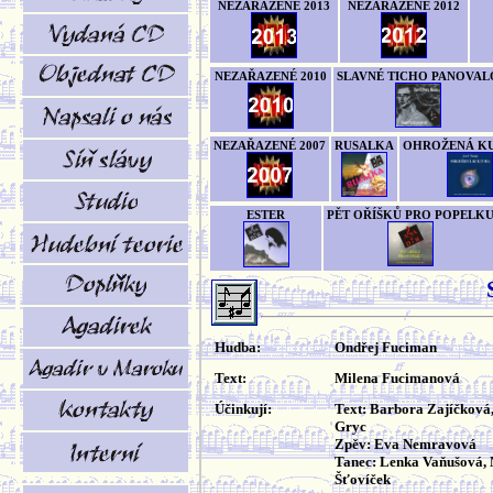
NEZAŘAZENÉ 2013
NEZAŘAZENÉ 2012
NEZAŘAZENÉ 2010
SLAVNÉ TICHO PANOVAL
NEZAŘAZENÉ 2007
RUSALKA
OHROŽENÁ K
ESTER
PĚT OŘÍŠKŮ PRO POPELK
Hudba:
Ondřej Fuciman
Text:
Milena Fucimanová
Účinkují:
Text: Barbora Zajíčková
Gryc
Zpěv: Eva Nemravová
Tanec: Lenka Vaňušová, 
Šťovíček