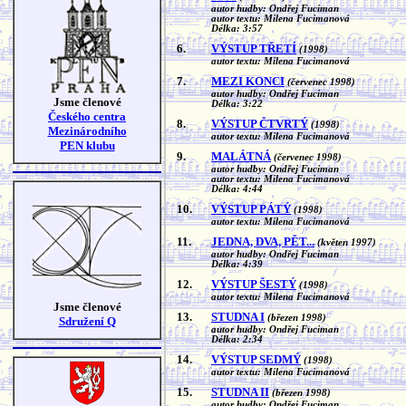
autor hudby: Ondřej Fuciman
autor textu: Milena Fucimanová
Délka: 3:57
6.
VÝSTUP TŘETÍ
(1998)
autor textu: Milena Fucimanová
7.
MEZI KONCI
(červenec 1998)
autor hudby: Ondřej Fuciman
Jsme členové
Délka: 3:22
Českého centra
8.
VÝSTUP ČTVRTÝ
(1998)
Mezinárodního
autor textu: Milena Fucimanová
PEN klubu
9.
MALÁTNÁ
(červenec 1998)
autor hudby: Ondřej Fuciman
autor textu: Milena Fucimanová
Délka: 4:44
10.
VÝSTUP PÁTÝ
(1998)
autor textu: Milena Fucimanová
11.
JEDNA, DVA, PĚT...
(květen 1997)
autor hudby: Ondřej Fuciman
Délka: 4:39
12.
VÝSTUP ŠESTÝ
(1998)
autor textu: Milena Fucimanová
Jsme členové
13.
STUDNA I
(březen 1998)
Sdružení Q
autor hudby: Ondřej Fuciman
Délka: 2:34
14.
VÝSTUP SEDMÝ
(1998)
autor textu: Milena Fucimanová
15.
STUDNA II
(březen 1998)
autor hudby: Ondřej Fuciman