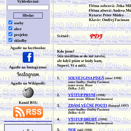
Vyhledávání:
Flétna zobcová: Jitka Mi
Flétna altová: Andrea M
Kytara: Peter Múdry
Klavír: Ondřej Fuciman
osoby
akce
projekty
Scénář:
skladby
Agadir na facebooku:
Kdo jsem?
Stín modřínu se do mě zavěsí,
ale když ptám se kudy kam,
Nepoví. Ví a mlčí.
Agadir na Instagramu:
1.
SOLVEJGINA PÍSEŇ
(únor 1998)
autor hudby: Ondřej Fuciman
Agadir na Wikipedii:
autor textu: Ibsen
Délka: 3:05
2.
VÝSTUP PRVNÍ
(1998)
autor textu: Milena Fucimanová
Kanál RSS:
3.
ZDÁNÍ VĚČNÉ POUTI
(listopad 1997)
autor hudby: Ondřej Fuciman
Délka: 4:14
4.
VÝSTUP DRUHÝ
(1998)
autor textu: Milena Fucimanová
5.
NOE
(září 1998)