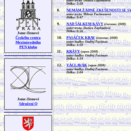
autor textu: Danica Zapletalová
Délka: 2:28
8.
NEMÁM ŽÁDNÉ ZKUŠENOSTI SE S
autor textu: Milena Fucimanová
Délka: 0:47
9.
NAD ŠÁLKEM KÁVY
(červenec 2008)
autor textu: Danica Zapletalová
Délka: 0:56
Jsme členové
Českého centra
10.
PASÁČEK KRAV
(červenec 2008)
Mezinárodního
autor hudby: Ondřej Fuciman
Délka: 1:50
PEN klubu
11.
KRÁVY
(srpen 2008)
autor hudby: Ondřej Fuciman
Délka: 1:14
12.
VÁCLAVÁK
(srpen 2008)
autor hudby: Ondřej Fuciman
Délka: 2:04
Jsme členové
Sdružení Q