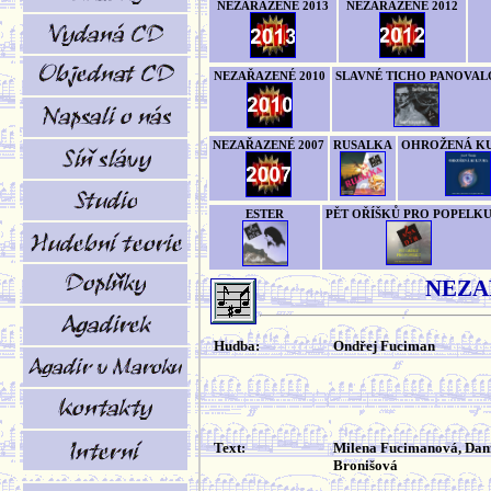
NEZAŘAZENÉ 2013
NEZAŘAZENÉ 2012
NEZAŘAZENÉ 2010
SLAVNÉ TICHO PANOVAL
NEZAŘAZENÉ 2007
RUSALKA
OHROŽENÁ K
ESTER
PĚT OŘÍŠKŮ PRO POPELK
NEZA
Hudba:
Ondřej Fuciman
Text:
Milena Fucimanová, Dan
Bronišová