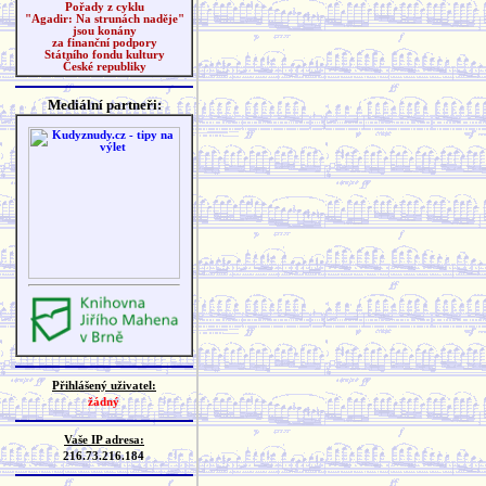
Pořady z cyklu
"Agadir: Na strunách naděje"
jsou konány
za finanční podpory
Státního fondu kultury
České republiky
Mediální partneři:
Přihlášený uživatel:
žádný
Vaše IP adresa:
216.73.216.184