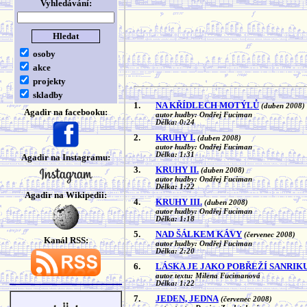
Vyhledávání:
osoby
akce
projekty
skladby
1.
NA KŘÍDLECH MOTÝLŮ
(duben 2008)
Agadir na facebooku:
autor hudby: Ondřej Fuciman
Délka: 0:24
2.
KRUHY I.
(duben 2008)
autor hudby: Ondřej Fuciman
Délka: 1:31
Agadir na Instagramu:
3.
KRUHY II.
(duben 2008)
autor hudby: Ondřej Fuciman
Délka: 1:22
Agadir na Wikipedii:
4.
KRUHY III.
(duben 2008)
autor hudby: Ondřej Fuciman
Délka: 1:18
5.
NAD ŠÁLKEM KÁVY
(červenec 2008)
Kanál RSS:
autor hudby: Ondřej Fuciman
Délka: 2:20
6.
LÁSKA JE JAKO POBŘEŽÍ SANRIK
autor textu: Milena Fucimanová
Délka: 1:22
7.
JEDEN, JEDNA
(červenec 2008)