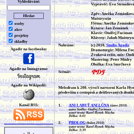
Vyhledávání:
Vypravěč: Eva Strnadov
Zpěv: Anežka Zemánková
Maistryszin
Flétna: Anežka Zemánko
osoby
Kytara: Jan Zemánek
akce
Klavír: Ondřej Fuciman
projekty
Klávesy: Jakub Maistrys
skladby
Nahráno:
(c) 2010,
Studio Agadir
Agadir na facebooku:
Dramaturgie: Milena Fu
Zvuková režie, mix: Ond
Mastering: Peter Múdry
Obálka: Eva Smrčková
Agadir na Instagramu:
Scénář:
Agadir na Wikipedii:
Melodram k 200. výročí narození Karla Hyn
především z cestopisů a dešifrovaných deník
Kanál RSS:
1.
ANI LABUŤ ANI LŮNA
(únor 2010)
autor hudby: Ondřej Fuciman
autor textu: Karel Hynek Mácha
Délka: 4:01
2.
PROLOG
(leden 2010)
autor textu: Karel Hynek Mácha
Délka: 3:39