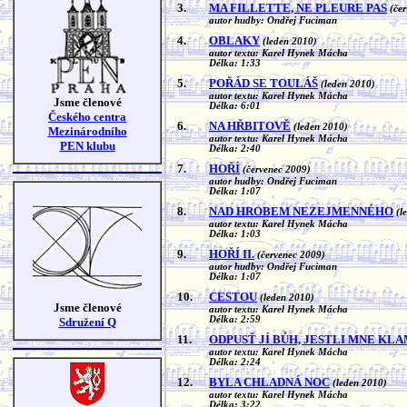
3.
MA FILLETTE, NE PLEURE PAS
(če
autor hudby: Ondřej Fuciman
4.
OBLAKY
(leden 2010)
autor textu: Karel Hynek Mácha
Délka: 1:33
5.
POŘÁD SE TOULÁŠ
(leden 2010)
autor textu: Karel Hynek Mácha
Jsme členové
Délka: 6:01
Českého centra
6.
NA HŘBITOVĚ
(leden 2010)
Mezinárodního
autor textu: Karel Hynek Mácha
PEN klubu
Délka: 2:40
7.
HOŘÍ
(červenec 2009)
autor hudby: Ondřej Fuciman
Délka: 1:07
8.
NAD HROBEM NEZEJMENNÉHO
(l
autor textu: Karel Hynek Mácha
Délka: 1:03
9.
HOŘÍ II.
(červenec 2009)
autor hudby: Ondřej Fuciman
Délka: 1:07
10.
CESTOU
(leden 2010)
Jsme členové
autor textu: Karel Hynek Mácha
Délka: 2:59
Sdružení Q
11.
ODPUSŤ JÍ BŮH, JESTLI MNE KL
autor textu: Karel Hynek Mácha
Délka: 2:24
12.
BYLA CHLADNÁ NOC
(leden 2010)
autor textu: Karel Hynek Mácha
Délka: 3:22