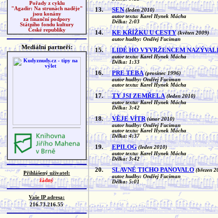
Pořady z cyklu
13.
SEN
"Agadir: Na strunách naděje"
(leden 2010)
jsou konány
autor textu: Karel Hynek Mácha
za finanční podpory
Délka: 2:03
Státního fondu kultury
České republiky
14.
KE KŘÍŽKU U CESTY
(květen 2009)
autor hudby: Ondřej Fuciman
Mediální partneři:
15.
LIDÉ HO VYVRŽENCEM NAZÝVAL
autor textu: Karel Hynek Mácha
Délka: 1:33
16.
PRE TEBA
(prosinec 1996)
autor hudby: Ondřej Fuciman
autor textu: Karel Hynek Mácha
17.
TY JSI ZEMŘELA
(leden 2010)
autor textu: Karel Hynek Mácha
Délka: 3:42
18.
VĚJE VÍTR
(únor 2010)
autor hudby: Ondřej Fuciman
autor textu: Karel Hynek Mácha
Délka: 4:37
19.
EPILOG
(leden 2010)
autor textu: Karel Hynek Mácha
Délka: 3:42
20.
SLAVNÉ TICHO PANOVALO
(březen 2
Přihlášený uživatel:
autor hudby: Ondřej Fuciman
žádný
Délka: 5:01
Vaše IP adresa:
216.73.216.55